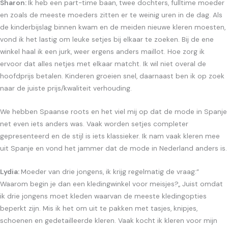
Sharon:
Ik heb een part-time baan, twee dochters, fulltime moeder
en zoals de meeste moeders zitten er te weinig uren in de dag. Als
de kinderbijslag binnen kwam en de meiden nieuwe kleren moesten,
vond ik het lastig om leuke setjes bij elkaar te zoeken. Bij de ene
winkel haal ik een jurk, weer ergens anders maillot. Hoe zorg ik
ervoor dat alles netjes met elkaar matcht. Ik wil niet overal de
hoofdprijs betalen. Kinderen groeien snel, daarnaast ben ik op zoek
naar de juiste prijs/kwaliteit verhouding.
We hebben Spaanse roots en het viel mij op dat de mode in Spanje
net even iets anders was. Vaak worden setjes completer
gepresenteerd en de stijl is iets klassieker. Ik nam vaak kleren mee
uit Spanje en vond het jammer dat de mode in Nederland anders is.
Lydia:
Moeder van drie jongens, ik krijg regelmatig de vraag:”
Waarom begin je dan een kledingwinkel voor meisjes?,, Juist omdat
ik drie jongens moet kleden waarvan de meeste kledingopties
beperkt zijn. Mis ik het om uit te pakken met tasjes, knipjes,
schoenen en gedetailleerde kleren. Vaak kocht ik kleren voor mijn