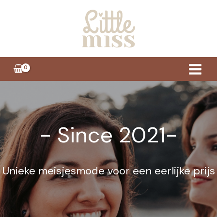
Ga
naar
de
inhoud
- Since 2021-
Unieke meisjesmode voor een eerlijke prijs