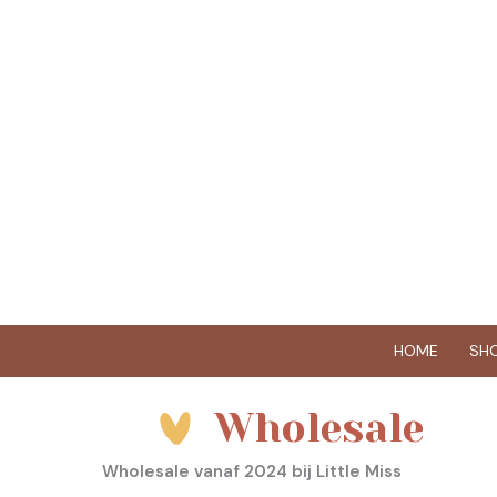
Ga
naar
de
inhoud
HOME
SH
Wholesale
Wholesale vanaf 2024 bij Little Miss