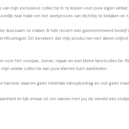
van mijn exclusieve collectie in te kopen voor jouw eigen winkel
persoonlijk naar Italië om het werkproces van dichtbij te bekijken e
ctie duurzaam te maken. Ik heb recent een gerenommeerd bedrijf 
iceringen. Dit betekent dat mijn producten niet alleen stijlvol 
en voor het voorjaar, zomer, najaar en een kleine kerstcollectie. K
 mijn unieke collectie aan jouw klanten kunt aanbieden.
jn en hanteer daarom geen minimale inkoopbedrag en ook geen max
zaamheid en kijk ernaar uit om samen met jou de wereld een stukj