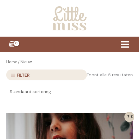
Ga
naar
de
inhoud
Home
/ Nieuw
Toont alle 5 resultaten
FILTER
-71%