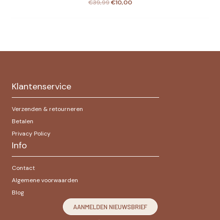
Oorspronkelijke
Huidige
€
39,99
€
10,00
prijs
prijs
was:
is:
€39,99.
€10,00.
Klantenservice
Verzenden & retourneren
Betalen
Privacy Policy
Info
Contact
Algemene voorwaarden
Blog
AANMELDEN NIEUWSBRIEF