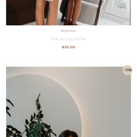
Bottoms
Rok en top Ruffle
€
10,00
-75%