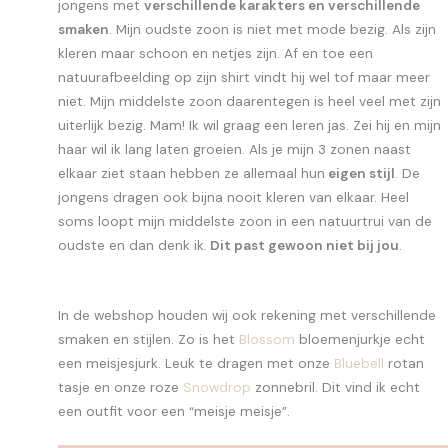
jongens met
verschillende karakters en verschillende
smaken
. Mijn oudste zoon is niet met mode bezig. Als zijn
kleren maar schoon en netjes zijn. Af en toe een
natuurafbeelding op zijn shirt vindt hij wel tof maar meer
niet. Mijn middelste zoon daarentegen is heel veel met zijn
uiterlijk bezig. Mam! Ik wil graag een leren jas. Zei hij en mijn
haar wil ik lang laten groeien. Als je mijn 3 zonen naast
elkaar ziet staan hebben ze allemaal hun
eigen stijl
. De
jongens dragen ook bijna nooit kleren van elkaar. Heel
soms loopt mijn middelste zoon in een natuurtrui van de
oudste en dan denk ik.
Dit past gewoon niet bij jou
.
In de webshop houden wij ook rekening met verschillende
smaken en stijlen. Zo is het
Blossom
bloemenjurkje echt
een meisjesjurk. Leuk te dragen met onze
Bluebell
rotan
tasje en onze roze
Snowdrop
zonnebril. Dit vind ik echt
een outfit voor een “meisje meisje”.