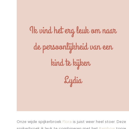
Onze wijde spijkerbroek
Flora
is juist weer heel stoer. Deze
spijkerbroek ik leuk te combineren met het
Rainbow
topje.