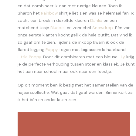
en dat combineer ik dan met rustige kleuren. Toen ik
Sharon het
Rainbow
shirtje liet zien was ze helemaal fan. Ik
zocht een broek in dezelfde kleuren
Dahlia
en een
matchend tasje
Bluebell
en zonnebril
Snowdrop
. Eén van
onze eerste klanten kocht gelijk de hele outfit. Dat vind ik
zo gaaf om te zien. Tijdens de inkoop kwam ik ook de
flared legging
Poppy t
egen met bijpassende haarband
Little Poppy
. Door dit combineren met een blouse
Lily
krijg
je de perfecte verhouding tussen stoer en klassiek. Je kunt
het aan naar school maar ook naar een feestje.
Op dit moment ben ik bezig met het samenstellen van de
najaarscollectie. Wat gaat dat gaaf worden. Binnenkort zal
ik het één en ander laten zien.